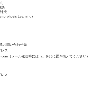
対策
単語
験対策
morphosis Learning）
するお問い合わせ先
プレス
ewton-jp.com（メール送信時には [at] を@に置き換えてください）
プレス