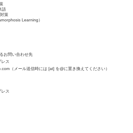
対策
単語
験対策
morphosis Learning）
するお問い合わせ先
プレス
ewton-jp.com（メール送信時には [at] を@に置き換えてください）
プレス